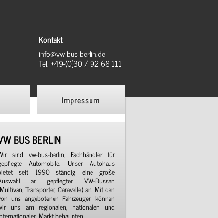
Kontakt
info@vw-bus-berlin.de
Tel. +49-(0)30 / 92 68 111
Impressum
VW BUS BERLIN
Wir sind vw-bus-berlin, Fachhändler für
gepflegte Automobile. Unser Autohaus
bietet seit 1990 ständig eine große
Auswahl an gepflegten VW-Bussen
(Multivan, Transporter, Caravelle) an. Mit den
von uns angebotenen Fahrzeugen können
wir uns am regionalen, nationalen und
internationalen Markt behaupten.