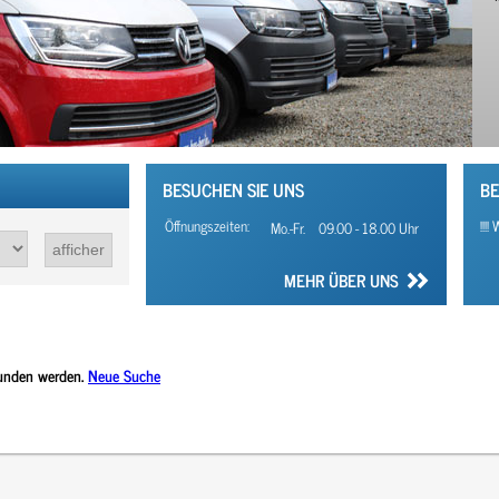
BESUCHEN SIE UNS
BE
Öffnungszeiten:
!!!
Mo.-Fr.
09.00 - 18.00 Uhr
MEHR ÜBER UNS
funden werden.
Neue Suche