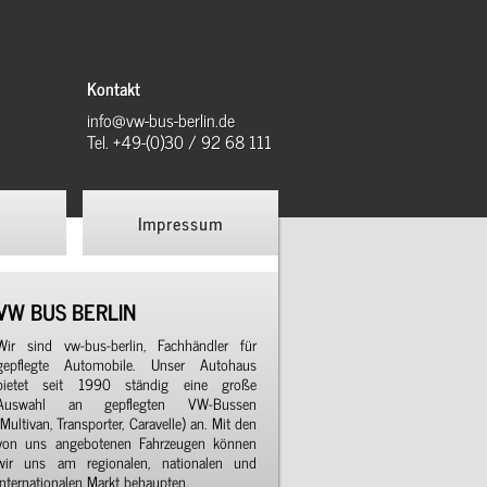
Kontakt
info@vw-bus-berlin.de
Tel. +49-(0)30 / 92 68 111
Impressum
VW BUS BERLIN
Wir sind vw-bus-berlin, Fachhändler für
gepflegte Automobile. Unser Autohaus
bietet seit 1990 ständig eine große
Auswahl an gepflegten VW-Bussen
(Multivan, Transporter, Caravelle) an. Mit den
von uns angebotenen Fahrzeugen können
wir uns am regionalen, nationalen und
internationalen Markt behaupten.