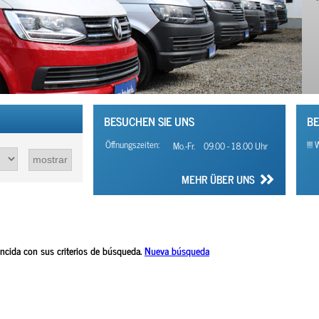
BESUCHEN SIE UNS
BE
Öffnungszeiten:
!!!
Mo.-Fr.
09.00 - 18.00 Uhr
MEHR ÜBER UNS
ncida con sus criterios de búsqueda.
Nueva búsqueda