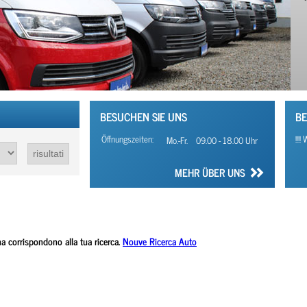
BESUCHEN SIE UNS
BE
Öffnungszeiten:
!!!
Mo.-Fr.
09.00 - 18.00 Uhr
MEHR ÜBER UNS
 corrispondono alla tua ricerca.
Nouve Ricerca Auto