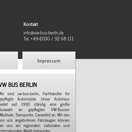
Kontakt
info@vw-bus-berlin.de
Tel. +49-(0)30 / 92 68 111
Impressum
VW BUS BERLIN
Wir sind vw-bus-berlin, Fachhändler für
gepflegte Automobile. Unser Autohaus
bietet seit 1990 ständig eine große
Auswahl an gepflegten VW-Bussen
(Multivan, Transporter, Caravelle) an. Mit den
von uns angebotenen Fahrzeugen können
wir uns am regionalen, nationalen und
internationalen Markt behaupten.