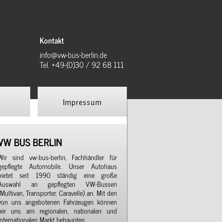
Kontakt
info@vw-bus-berlin.de
Tel. +49-(0)30 / 92 68 111
Impressum
VW BUS BERLIN
Wir sind vw-bus-berlin, Fachhändler für
gepflegte Automobile. Unser Autohaus
bietet seit 1990 ständig eine große
Auswahl an gepflegten VW-Bussen
(Multivan, Transporter, Caravelle) an. Mit den
von uns angebotenen Fahrzeugen können
wir uns am regionalen, nationalen und
internationalen Markt behaupten.